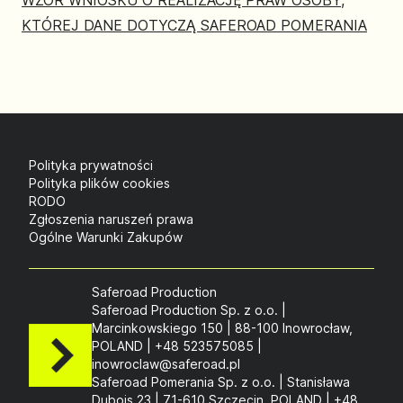
WZÓR WNIOSKU O REALIZACJĘ PRAW OSOBY,
KTÓREJ DANE DOTYCZĄ SAFEROAD POMERANIA
Polityka prywatności
Polityka plików cookies
RODO
Zgłoszenia naruszeń prawa
Ogólne Warunki Zakupów
Saferoad Production
Saferoad Production Sp. z o.o. |
Marcinkowskiego 150 | 88-100 Inowrocław,
POLAND | +48 523575085 |
inowroclaw@saferoad.pl
Saferoad Pomerania Sp. z o.o. | Stanisława
Dubois 23 | 71-610 Szczecin, POLAND | +48