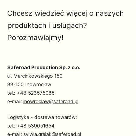
Chcesz wiedzieć więcej o naszych
produktach i usługach?
Porozmawiajmy!
Saferoad Production Sp. z o.o.
ul. Marcinkowskiego 150
88-100 Inowrocław
tel.: +48 523575085
e-mail:
inowroclaw@saferoad.pl
Logistyka - dostawa towarów:
tel.: +48 539051654
e-mail:
sylwia.gralak@saferoad.pl