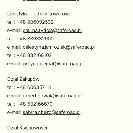
Logistyka - odbiór towarów:
tel.: +48 886092632
e-mail:
paulina.tydola@saferoad.pl
tel.: +48 886332900
e-mail:
celestyna.jamroziak@saferoad.pl
tel.: +48 882168102
e-mail:
justyna.biernat@saferoad.pl
Dział Zakupów
tel.: +48 606357111
e-mail:
robert.nowak@saferoad.pl
tel.: +48 532166670
e-mail:
sabina.ribeiro@saferoad.pl
Dział Księgowości