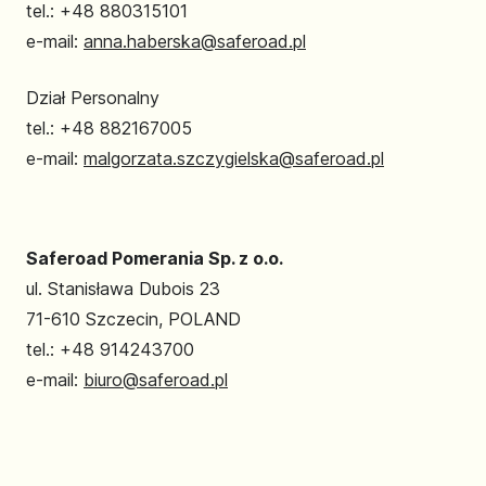
tel.: +48 880315101
e-mail:
anna.haberska@saferoad.pl
Dział Personalny
tel.: +48 882167005
e-mail:
malgorzata.szczygielska@saferoad.pl
Saferoad Pomerania Sp. z o.o.
ul. Stanisława Dubois 23
71-610 Szczecin, POLAND
tel.: +48 914243700
e-mail:
biuro@saferoad.pl