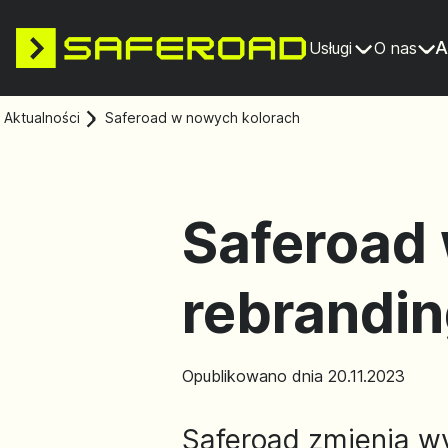
A
Usługi
O nas
Aktualności
Saferoad w nowych kolorach
Saferoad 
rebrandin
Opublikowano dnia 20.11.2023
Saferoad zmienia wy